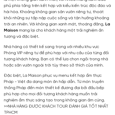
phủ phía tầng trên kết hợp với kiểu kiến trúc độc đáo và
hài hòa. Khoảng không gian sân vườn riêng tư, thoát
khỏi những sự tấp nập cuộc sống và tận hưởng khoảng
trời an nhiên. Với không gian xanh mát, thoáng đãng,
La
Maison
mang lại cho khách hàng một trải nghiệm ấn
tượng và đặc biệt.
Nhà hàng có thiết kế sang trọng với nhiều khu vực
Phòng VIP riêng tư để phù hợp với nhu cầu của từng đối
tượng khách hàng. Bạn có thể lựa chọn ngồi trong nhà
hoặc sân vườn ngoài trời tùy theo sở thích của mình.
Đặc biệt, La Maison phục vụ menu kết hợp ẩm thực
Pháp - Việt đa dạng món ăn hấp dẫn. Từ món truyền
thống Pháp đến món thiết kế đương đại bởi đầu bếp
phù hợp cho mọi đối tượng khách hàng muốn trải
nghiệm ẩm thực sáng tạo trong không gian ấm cúng.
>>
NHÀ HÀNG ĐƯỢC KHÁCH TOUR ĐÁNH GIÁ TỐT NHẤT
TPHCM