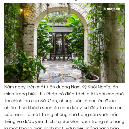
Nằm ngay trên mặt tiền đường Nam Kỳ Khởi Nghĩa, ẩn
mình trong biệt thự Pháp cổ điển tách biệt khỏi con phố
tài chính lớn của Sài Gòn, nhưng luôn là cái tên được
nhiều thực khách sành ăn chọn lựa vì sự đầu tư chỉn chu
của mình. Là một trong những nhà hàng sân vườn nổi
tiếng và được yêu thích tại Sài Gòn, bên trong nhà hàng
là một không gian xanh mát, với nhiều mảng xanh bao