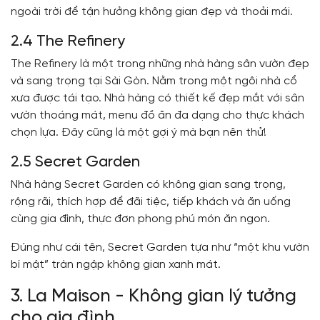
ngoài trời để tận hưởng không gian đẹp và thoải mái.
2.4 The Refinery
The Refinery là một trong những nhà hàng sân vườn đẹp
và sang trọng tại Sài Gòn. Nằm trong một ngôi nhà cổ
xưa được tái tạo. Nhà hàng có thiết kế đẹp mắt với sân
vườn thoáng mát, menu đồ ăn đa dạng cho thực khách
chọn lựa. Đây cũng là một gợi ý mà bạn nên thử!
2.5 Secret Garden
Nhà hàng Secret Garden có không gian sang trọng,
rộng rãi, thích hợp để đãi tiệc, tiếp khách và ăn uống
cùng gia đình, thực đơn phong phú món ăn ngon.
Đúng như cái tên, Secret Garden tựa như “một khu vườn
bí mật” tràn ngập không gian xanh mát.
3. La Maison - Không gian lý tưởng
cho gia đình