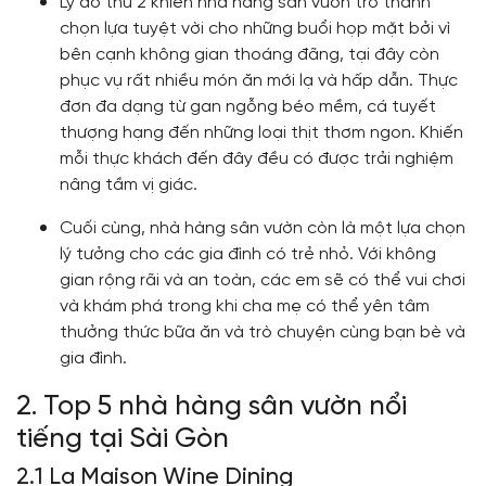
Lý do thứ 2 khiến nhà hàng sân vườn trở thành
chọn lựa tuyệt vời cho những buổi họp mặt bởi vì
bên cạnh không gian thoáng đãng, tại đây còn
phục vụ rất nhiều món ăn mới lạ và hấp dẫn. Thực
đơn đa dạng từ gan ngỗng béo mềm, cá tuyết
thượng hạng đến những loại thịt thơm ngon. Khiến
mỗi thực khách đến đây đều có được trải nghiệm
nâng tầm vị giác.
Cuối cùng, nhà hàng sân vườn còn là một lựa chọn
lý tưởng cho các gia đình có trẻ nhỏ. Với không
gian rộng rãi và an toàn, các em sẽ có thể vui chơi
và khám phá trong khi cha mẹ có thể yên tâm
thưởng thức bữa ăn và trò chuyện cùng bạn bè và
gia đình.
2. Top 5 nhà hàng sân vườn nổi
tiếng tại Sài Gòn
2.1
La Maison Wine Dining