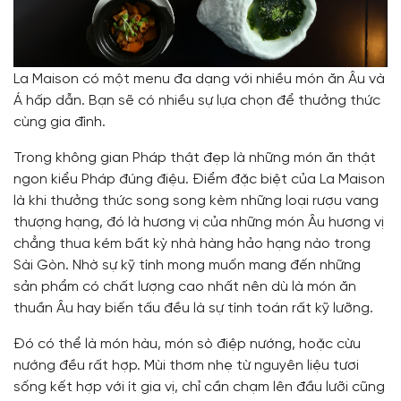
La Maison có một menu đa dạng với nhiều món ăn Âu và
Á hấp dẫn. Bạn sẽ có nhiều sự lựa chọn để thưởng thức
cùng gia đình.
Trong không gian Pháp thật đẹp là những món ăn thật
ngon kiểu Pháp đúng điệu. Điểm đặc biệt của La Maison
là khi thưởng thức song song kèm những loại rượu vang
thượng hạng, đó là hương vị của những món Âu hương vị
chẳng thua kém bất kỳ nhà hàng hảo hạng nào trong
Sài Gòn. Nhờ sự kỹ tính mong muốn mang đến những
sản phẩm có chất lượng cao nhất nên dù là món ăn
thuần Âu hay biến tấu đều là sự tính toán rất kỹ lưỡng.
Đó có thể là món hàu, món sò điệp nướng, hoặc cừu
nướng đều rất hợp. Mùi thơm nhẹ từ nguyên liệu tươi
sống kết hợp với ít gia vị, chỉ cần chạm lên đầu lưỡi cũng