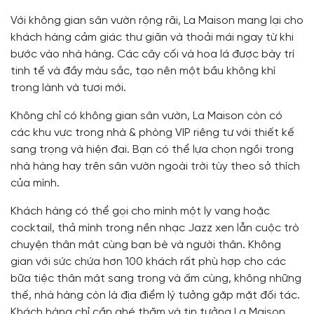
Với không gian sân vườn rộng rãi, La Maison mang lại cho
khách hàng cảm giác thư giãn và thoải mái ngay từ khi
bước vào nhà hàng. Các cây cối và hoa lá được bày trí
tinh tế và đầy màu sắc, tạo nên một bầu không khí
trong lành và tươi mới.
Không chỉ có không gian sân vườn, La Maison còn có
các khu vực trong nhà & phòng VIP riêng tư với thiết kế
sang trọng và hiện đại. Bạn có thể lựa chọn ngồi trong
nhà hàng hay trên sân vườn ngoài trời tùy theo sở thích
của mình.
Khách hàng có thể gọi cho mình một ly vang hoặc
cocktail, thả mình trong nền nhạc Jazz xen lẫn cuộc trò
chuyện thân mật cùng bạn bè và người thân. Không
gian với sức chứa hơn 100 khách rất phù hợp cho các
bữa tiệc thân mật sang trong và ấm cùng, không những
thế, nhà hàng còn là địa điểm lý tưởng gặp mặt đối tác.
Khách hàng chỉ cần ghé thăm và tin tưởng La Maison