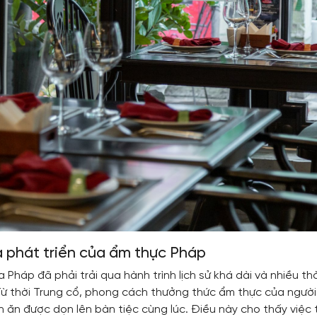
và phát triển của ẩm thực Pháp
Pháp đã phải trải qua hành trình lịch sử khá dài và nhiều t
Từ thời Trung cổ, phong cách thưởng thức ẩm thực của người
n ăn được dọn lên bàn tiệc cùng lúc. Điều này cho thấy việc