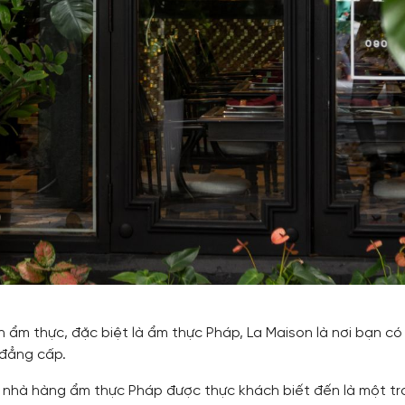
h ẩm thực, đặc biệt là ẩm thực Pháp, La Maison là nơi bạn có
à đẳng cấp.
à nhà hàng ẩm thực Pháp được thực khách biết đến là một t