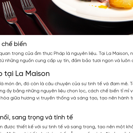
u chế biến
uan trọng của ẩm thực Pháp là nguyên liệu. Tại La Maison, n
từ những nguồn cung cấp uy tín, đảm bảo tươi ngon và luôn 
 tại La Maison
à món ăn, đó còn là câu chuyện của sự tinh tế và đam mê. Tạ
ưng ấy bằng những nguyên liệu chọn lọc, cách chế biến tỉ mỉ và
i hòa giữa hương vị truyền thống và sáng tạo, tạo nên hành
 nối, sang trọng và tinh tế
 được thiết kế với sự tinh tế và sang trọng, tạo nên một kh