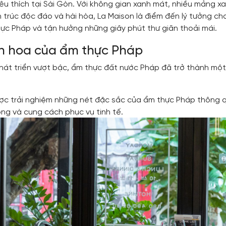
êu thích tại Sài Gòn. Với không gian xanh mát, nhiều mảng 
ến trúc độc đáo và hài hòa, La Maison là điểm đến lý tưởng c
c Pháp và tận hưởng những giây phút thư giãn thoải mái.
nh hoa của ẩm thực Pháp
ự phát triển vượt bậc, ẩm thực đất nước Pháp đã trở thành m
được trải nghiệm những nét đặc sắc của ẩm thực Pháp thông
ọng và cung cách phục vụ tinh tế.