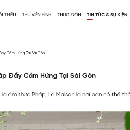
ỚI THIỆU
THƯ VIỆN HÌNH
THỰC ĐƠN
TIN TỨC & SỰ KIỆN
 Đầy Cảm Hứng Tại Sài Gòn
háp Đầy Cảm Hứng Tại Sài Gòn
 là ẩm thực Pháp, La Maison là nơi bạn có thể thả