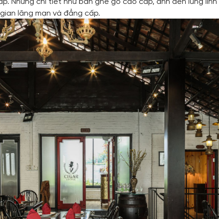
p. Những chi tiết như bàn ghế gỗ cao cấp, ánh đèn lung linh
gian lãng mạn và đẳng cấp.