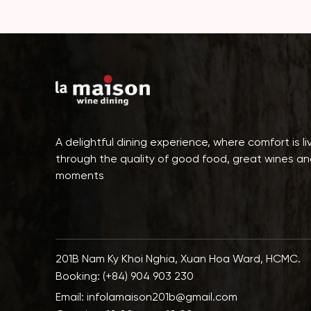
A delightful dining experience, where comfort is l
through the quality of good food, great wines an
moments
201B Nam Ky Khoi Nghia, Xuan Hoa Ward, HCMC.
Booking: (+84) 904 903 230
Email: infolamaison201b@gmail.com