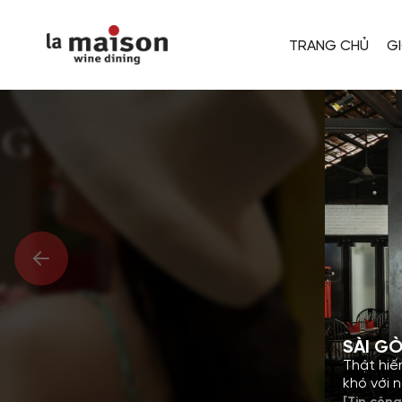
TRANG CHỦ
GI
SÀI GÒ
Thật hiế
khó với 
[Tin công