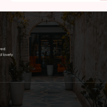
ived
d lovely