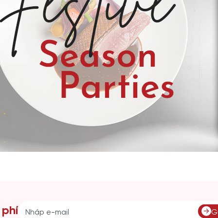
 phí
G