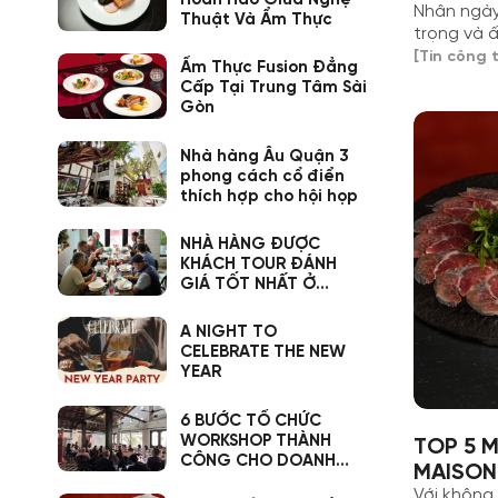
Nhân ngày 
Thuật Và Ẩm Thực
trọng và 
người đã v
[Tin công t
Ẩm Thực Fusion Đẳng
cảm hứng 
Cấp Tại Trung Tâm Sài
Gòn
Nhà hàng Âu Quận 3
phong cách cổ điển
thích hợp cho hội họp
NHÀ HÀNG ĐƯỢC
KHÁCH TOUR ĐÁNH
GIÁ TỐT NHẤT Ở
TPHCM
A NIGHT TO
CELEBRATE THE NEW
YEAR
6 BƯỚC TỔ CHỨC
WORKSHOP THÀNH
TOP 5 M
CÔNG CHO DOANH
MAISON
NGHIỆP
Với không