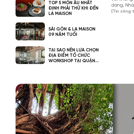
TOP 5 MÓN ÂU NHẤT
dạng, Nhà
ĐỊNH PHẢI THỬ KHI ĐẾN
bạn thưởn
[Tin công t
LA MAISON
chúng tôi
nhất.
SÀI GÒN & LA MAISON
09 NĂM TUỔI
TẠI SAO NÊN LỰA CHỌN
ĐỊA ĐIỂM TỔ CHỨC
WORKSHOP TẠI QUẬN
3?