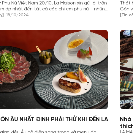
Phụ Nữ Việt Nam 20/10, La Maison xin gửi lời trân
Thật 
ấm áp nhất đến tất cả các chị em phụ nữ – những
Gòn v
à đang là ngọn lửa sưởi ấm gia đình, là nguồn
đồng 
y]
18/10/2024
[Tin c
bất tận cho cuộc sống.
ÓN ÂU NHẤT ĐỊNH PHẢI THỬ KHI ĐẾN LA
Nhà 
thíc
 gian kiểu Âu cổ điển sang trọng và menu đa
LA MA