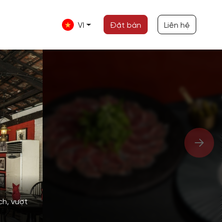
VI
Đặt bàn
Liên hệ
ch, vượt