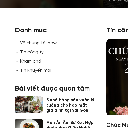
Danh mục
Tin cô
Về chúng tôi new
Tin công ty
Khám phá
Tin khuyến mại
Bài viết được quan tâm
5 nhà hàng sân vườn lý
tưởng cho họp mặt
gia đình tại Sài Gòn
Món Ăn Âu: Sự Kết Hợp
Chúc Mừ
Hoàn Hảo Giữa Nghệ