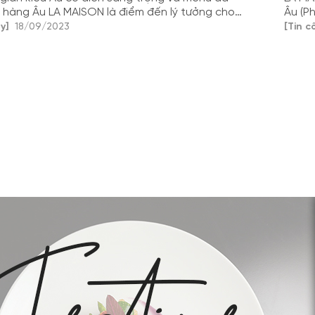
 hàng Âu LA MAISON là điểm đến lý tưởng cho
Âu (P
g thức 5 món ăn Âu đẳng cấp nhất. Đến với
không
y]
18/09/2023
[Tin c
 để trải nghiệm ẩm thực độc đáo, thượng hạng
bạn t
kinh 
bữa ă