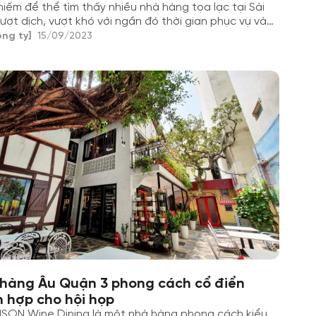
hiếm để thể tìm thấy nhiều nhà hàng tọa lạc tại Sài
ượt dịch, vượt khó với ngần đó thời gian phục vụ và
hành cũng thực khách.
ông ty]
15/09/2023
hàng Âu Quận 3 phong cách cổ điển
h hợp cho hội họp
ISON Wine Dining là một nhà hàng phong cách kiểu