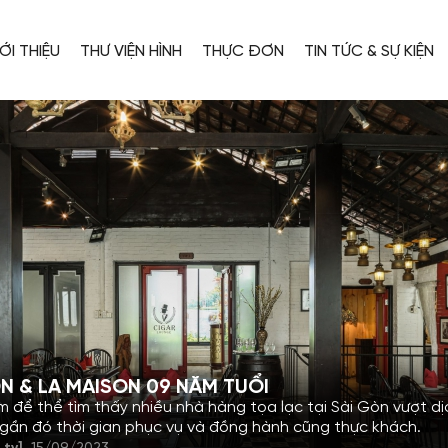
ỚI THIỆU
THƯ VIỆN HÌNH
THỰC ĐƠN
TIN TỨC & SỰ KIỆN
N & LA MAISON 09 NĂM TUỔI
m để thể tìm thấy nhiều nhà hàng tọa lạc tại Sài Gòn vượt dị
ngần đó thời gian phục vụ và đồng hành cũng thực khách.
 ty]
15/09/2023