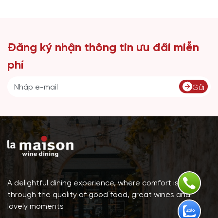
Đăng ký nhận thông tin ưu đãi miễn
phí
Gửi
A delightful dining experience, where comfort is lived
through the quality of good food, great wines and
lovely moments