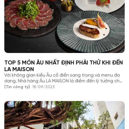
TOP 5 MÓN ÂU NHẤT ĐỊNH PHẢI THỬ KHI ĐẾN
LA MAISON
Với không gian kiểu Âu cổ điển sang trọng và menu đa
dạng, Nhà hàng Âu LA MAISON là điểm đến lý tưởng cho
bạn thưởng thức 5 món ăn Âu đẳng cấp nhất. Đến với
[Tin công ty]
18/09/2023
chúng tôi để trải nghiệm ẩm thực độc đáo, thượng hạng
nhất.