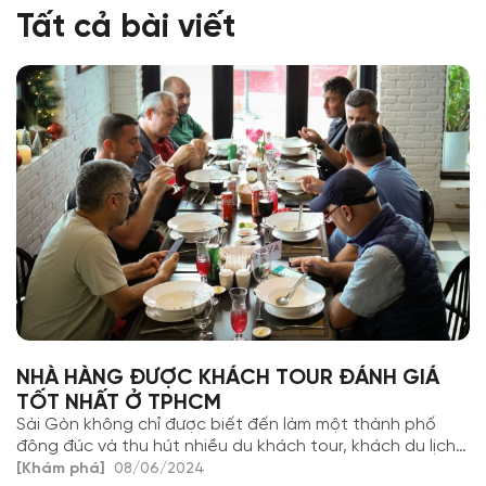
Tất cả bài viết
NHÀ HÀNG ĐƯỢC KHÁCH TOUR ĐÁNH GIÁ
TỐT NHẤT Ở TPHCM
Sài Gòn không chỉ được biết đến làm một thành phố
đông đúc và thu hút nhiều du khách tour, khách du lịch.
Chính vì vậy, việc lựa chọn cho mình một nhà hàng đáp
[Khám phá]
08/06/2024