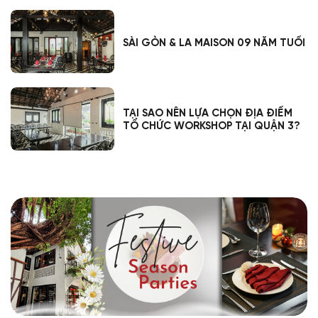
SÀI GÒN & LA MAISON 09 NĂM TUỔI
TẠI SAO NÊN LỰA CHỌN ĐỊA ĐIỂM
TỔ CHỨC WORKSHOP TẠI QUẬN 3?