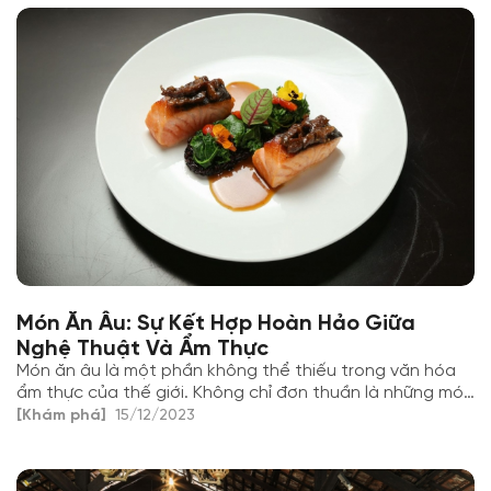
Món Ăn Âu: Sự Kết Hợp Hoàn Hảo Giữa
Nghệ Thuật Và Ẩm Thực
Món ăn âu là một phần không thể thiếu trong văn hóa
ẩm thực của thế giới. Không chỉ đơn thuần là những món
ăn ngon, ẩm thực âu còn mang trong mình nét đặc
[Khám phá]
15/12/2023
trưng của nghệ thuật và sự tinh tế trong từng chi tiết.