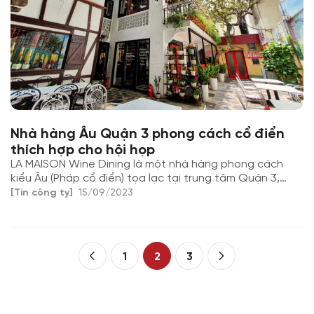
Nhà hàng Âu Quận 3 phong cách cổ điển
thích hợp cho hội họp
LA MAISON Wine Dining là một nhà hàng phong cách
kiểu Âu (Pháp cổ điển) tọa lạc tại trung tâm Quận 3,
TPHCM. Với không gian cổ điển và sang trọng, chúng tôi
[Tin công ty]
15/09/2023
mang đến cho bạn trải nghiệm ẩm thực tuyệt vời đến từ
bếp 5 sao, dày kinh nghiệm. Cùng khám phá hương vị cổ
điển và tận hưởng bữa ăn thú vị tại LA MAISON.
1
2
3