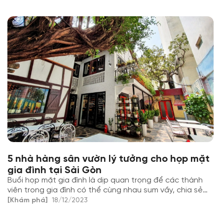
ứng nhu cầu thưởng thức ẩm thực trong chuyến du lịch
rất quan trọng.
5 nhà hàng sân vườn lý tưởng cho họp mặt
gia đình tại Sài Gòn
Buổi họp mặt gia đình là dịp quan trọng để các thành
viên trong gia đình có thể cùng nhau sum vầy, chia sẻ
những kỉ niệm và có thời gian tuyệt vời bên nhau. Và để
[Khám phá]
18/12/2023
tạo ra không gian ấm áp và đầy ý nghĩa này, việc chọn
lựa một nhà hàng sân vườn là một ý tưởng hoàn hảo.